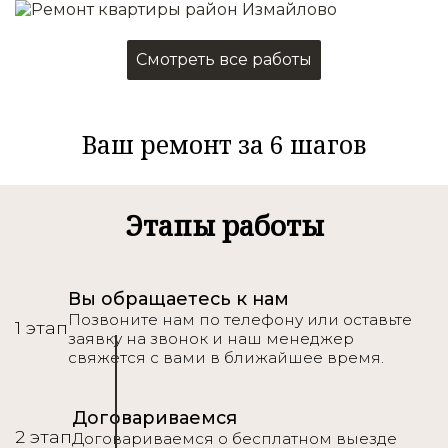
Все что в косметическом
Смотреть все работы
+
Перепланировка помещений
Электромонтажные работы
Ваш ремонт за 6 шагов
Монтаж окон и дверей
Сантехника
Монтаж напольного покрытия
Подробнее
Этапы работы
Вы обращаетесь к нам
Позвоните нам по телефону или оставьте
1 этап
заявку на звонок и наш менеджер
свяжется с вами в ближайшее время.
Договариваемся
2 этап
Договариваемся о бесплатном выезде