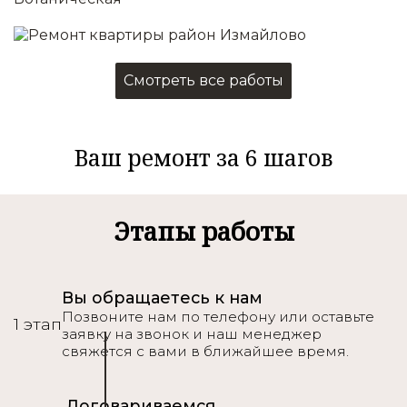
Капитальный
2
от 4000 руб./м
Все что в косметическом
Смотреть все работы
+
Перепланировка помещений
Электромонтажные работы
Ваш ремонт за 6 шагов
Монтаж окон и дверей
Сантехника
Монтаж напольного покрытия
Подробнее
Этапы работы
Вы обращаетесь к нам
Позвоните нам по телефону или оставьте
1 этап
заявку на звонок и наш менеджер
свяжется с вами в ближайшее время.
Договариваемся