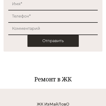
Отправить
Ремонт в ЖК
ЖК ИзМайЛовО