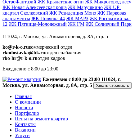
ОстроФантазий
ЖК Крылатские огни
ЖК Микрогород лесу
ЖК Новая Алексеевская роща
ЖК Марушкино
ЖК UP-
квартал Сколковский
ЖК Резиденция Монэ
ЖК Парковая
апартаменты
ЖК Полянка 44
ЖК МАРЗ
ЖК Рогожский вал
12
ЖК Пятница-Молодежный
ЖК I’M
ЖК Солнечный Парк
111024, г. Москва, ул. Авиамоторная, д. 8А, стр. 5
ko@r-k-o.ru
коммерческий отдел
rkodostavka@bk.ru
отдел снабжения
rko-hr@r-k-o.ru
отдел кадров
Ежедневно с 8:00 до 23:00
Ежедневно с 8:00 до 23:00
111024, г.
Москва, ул. Авиамоторная, д. 8А, стр. 5
Узнать стоимость
Главная
О компании
Новости
Портфолио
Цены на ремонт квартир
Контакты
Вакансии
Услуги