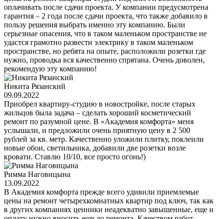
оплачивать после сдачи проекта. У компании предусмотрена
гарантия – 2 года после сдачи проекта, что также добавило в
пользу решения выбрать именно эту компанию. Были
серьезные опасения, что в таком маленьком пространстве не
удастся грамотно развести электрику в таком маленьком
пространстве, но ребята на опыте, расположили розетки где
нужно, проводка вся качественно спрятана. Очень доволен,
рекомендую эту компанию!
Никита Рязанский
09.09.2022
Приобрел квартиру-студию в новостройке, после старых
жильцов была задача – сделать хороший косметический
ремонт по разумной цене. В «Академия комфорта» меня
услышали, и предложили очень приятную цену в 2 500
рублей за кв. метр. Качественно уложили плитку, поклеили
новые обои, светильника, добавили две розетки возле
кровати. Ставлю 10/10, все просто огонь!)
Римма Наговицына
13.09.2022
В Академия комфорта прежде всего удивили приемлемые
цены на ремонт четырехкомнатных квартир под ключ, так как
в других компаниях ценники неадекватно завышенные, еще и
оплату нужно вносить еще до ремонта. Качеством работ