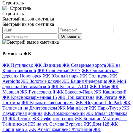
Строитель
Строитель
Быстрый вызов сметчика
Быстрый вызов сметчика
Отправить
Ремонт в ЖК
ЖК Путилково
ЖК Двинцев
ЖК Северные ворота
ЖК на
Калитниковской
ЖК Солнечный 2017
ЖК Олимпийская
деревня Новогорск
ЖК Южный парк
ЖК Солнцево
ЖК
Aerolofts
ЖК Золотые ключи
ЖК Башня Федерация
ЖК Мой
адрес на Первомайской
ЖК Квартал А101
ЖК 1 Мая
ЖК
Маршал
ЖК Рупасовский
ЖК Бакеево-Парк
ЖК Каширский
ЖК Красноказарменная 15
ЖК Три капитана
ЖК Регата
ЖК
Пятница
ЖК Крылатская панорама
ЖК Юсупово Life Park
ЖК
Талисман на Дмитровском
ЖК Манифест
ЖК Парк-Тауэр
ЖК
Изумрудная долина
ЖК Ломоносовский
ЖК Малая Ордынка
19
ЖК Тетрис
ЖК Лефортово парк
ЖК Большие Мытищи —
Тайнинская
ЖК на ул. Самеда Вургуна
ЖК Дом 128
ЖК
Царицыно 2
ЖК Апарт-комплекс Флотилия
ЖК