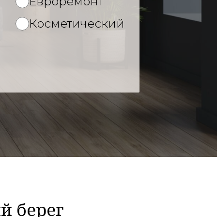
Евроремонт
й
Косметический
й берег