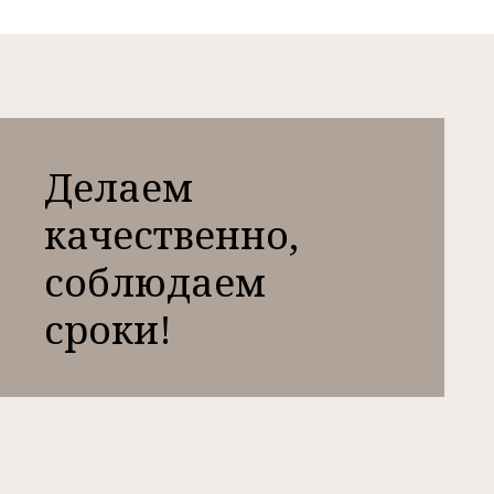
Делаем
качественно,
соблюдаем
сроки!