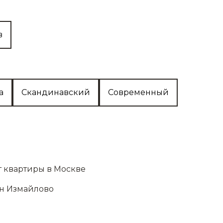
мещений
аботы
в
ей
покрытия
а
Скандинавский
Современный