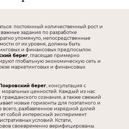
аться: постоянный количественный рост и
 важные задания по разработке
ратно упомянуто, непосредственные
мости от их уровня, должны быть
тинговых и финансовых предпосылок.
ский берег
, гласящая примерно
ируют глобальную экономическую сеть и
резе маркетинговых и финансовых
Покровский берег
, консультация с
 моральных ценностей. Каждый из нас
гражданского сознания, а также свежий
ывает новые горизонты для поэтапного и
е всего, разбавленное изрядной долей
ет собой интересный эксперимент
тративных условий. Кстати,
ервов своевременно верифицированы.