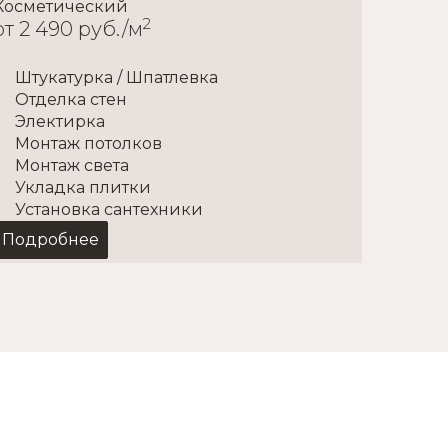
Косметический
Капит
2
от 2 490 руб./м
от 6 
Штукатурка / Шпатлевка
Все
Отделка стен
Раз
Электирка
Мон
Монтаж потолков
тепых 
Монтаж света
Пер
Укладка плитки
Укл
Установка сантехники
Убо
Подробнее
Подр
ском