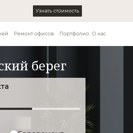
Узнать стоимость
жей
Ремонт офисов
Портфолио
О нас
ский берег
кта