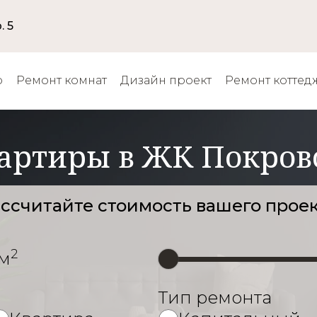
. 5
р
Ремонт комнат
Дизайн проект
Ремонт коттед
артиры в ЖК Покров
ссчитайте стоимость вашего прое
2
м
Тип ремонта