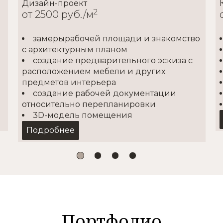
Дизайн-проект
2
от 2500 руб./м
замерырабочей площади и знакомство
с архитектурным планом
создание предварительного эскиза с
расположением мебели и других
предметов интерьера
создание рабочей документации
относительно перепланировки
3D-модель помещения
Подробнее
Капитальный
2
от 4000 руб./м
Портфолио
иалов
Все что в косметиче