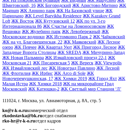
ЖК На Покровском бульваре
ЖК Видный
ЖК Марусино
ЖК
Шмитовский, 16
ЖК Богородский
ЖК Аристово-Митино
ЖК
Magnum
ЖК Аннино парк
ЖК На Базовской улице
ЖК
Царицыно
ЖК Level Barvikha Residence
ЖК Kazakov Grand
Loft
ЖК Восток
ЖК Кутузовский 12
ЖК по ул. 3-го
Интернационала 86
ЖК Счастье на Ломоносовском
ЖК
Вешняки
ЖК Жулебино парк
ЖК Левобережный
ЖК
Московские водники
ЖК Истомкино Парк 2
ЖК Чайковский
ЖК на ул. Благовещенская, 22
ЖК Маяковский
ЖК Лесное
озеро
ЖК Певчее
ЖК Квартал Уют
ЖК Пригород Лесное
ЖК
Западные Ворота Столицы
ЖК SREDA
ЖК Мичурино-Запад
ЖК Новая Пальмира
ЖК Измайловский проезд 22-1
ЖК
Московская 21
ЖК Писаревская 5
ЖК Вереск
ЖК Viewpolis
ЖК Измайловский лес
ЖК Новоград Павлино
ЖК Лесной
ЖК Флотилия
ЖК Ирбис
ЖК Arco di Sole
ЖК
Новочеремушкинская, 17
ЖК Химки 2019
ЖК Город Яхт
ЖК
Малая Истра
ЖК Химки 2018
ЖК на микрорайоне Град
Московский
ЖК Катюшки-2
ЖК Светлый мир Станция ‘Л’
111024, г. Москва, ул. Авиамоторная, д. 8А, стр. 5
ko@r-k-o.ru
коммерческий отдел
rkodostavka@bk.ru
отдел снабжения
rko-hr@r-k-o.ru
отдел кадров