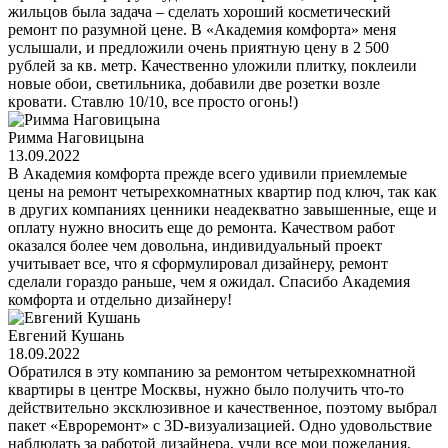
жильцов была задача – сделать хороший косметический
ремонт по разумной цене. В «Академия комфорта» меня
услышали, и предложили очень приятную цену в 2 500
рублей за кв. метр. Качественно уложили плитку, поклеили
новые обои, светильника, добавили две розетки возле
кровати. Ставлю 10/10, все просто огонь!)
Римма Наговицына
13.09.2022
В Академия комфорта прежде всего удивили приемлемые
цены на ремонт четырехкомнатных квартир под ключ, так как
в других компаниях ценники неадекватно завышенные, еще и
оплату нужно вносить еще до ремонта. Качеством работ
оказался более чем довольна, индивидуальный проект
учитывает все, что я сформулировал дизайнеру, ремонт
сделали гораздо раньше, чем я ожидал. Спасибо Академия
комфорта и отдельно дизайнеру!
Евгений Кушань
18.09.2022
Обратился в эту компанию за ремонтом четырехкомнатной
квартиры в центре Москвы, нужно было получить что-то
действительно эксклюзивное и качественное, поэтому выбрал
пакет «Евроремонт» с 3D-визуализацией. Одно удовольствие
наблюдать за работой дизайнера, учли все мои пожелания,