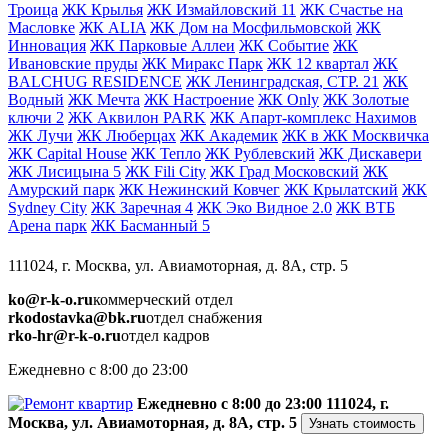
Троица
ЖК Крылья
ЖК Измайловский 11
ЖК Счастье на
Масловке
ЖК ALIA
ЖК Дом на Мосфильмовской
ЖК
Инновация
ЖК Парковые Аллеи
ЖК Событие
ЖК
Ивановские пруды
ЖК Миракс Парк
ЖК 12 квартал
ЖК
BALCHUG RESIDENCE
ЖК Ленинградская, СТР. 21
ЖК
Водный
ЖК Мечта
ЖК Настроение
ЖК Only
ЖК Золотые
ключи 2
ЖК Аквилон PARK
ЖК Апарт-комплекс Нахимов
ЖК Лучи
ЖК Люберцах
ЖК Академик
ЖК в ЖК Москвичка
ЖК Capital House
ЖК Тепло
ЖК Рублевский
ЖК Дискавери
ЖК Лисицына 5
ЖК Fili City
ЖК Град Московский
ЖК
Амурский парк
ЖК Нежинский Ковчег
ЖК Крылатский
ЖК
Sydney City
ЖК Заречная 4
ЖК Эко Видное 2.0
ЖК ВТБ
Арена парк
ЖК Басманный 5
111024, г. Москва, ул. Авиамоторная, д. 8А, стр. 5
ko@r-k-o.ru
коммерческий отдел
rkodostavka@bk.ru
отдел снабжения
rko-hr@r-k-o.ru
отдел кадров
Ежедневно с 8:00 до 23:00
Ежедневно с 8:00 до 23:00
111024, г.
Москва, ул. Авиамоторная, д. 8А, стр. 5
Узнать стоимость