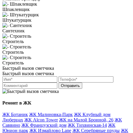
Шпаклевщик
Штукатурщик
Сантехник
Строитель
Строитель
Строитель
Быстрый вызов сметчика
Быстрый вызов сметчика
Отправить
Ремонт в ЖК
ЖК Ботаник
ЖК Малиновка-Парк
ЖК Клубный дом
Люберцах
ЖК Alcon Tower
ЖК на Малой Бронной, 26
ЖК
Саввино
ЖК Французский дом
ЖК Тихвинская-14
ЖК
Юнион парк
ЖК Измайлово Lane
ЖК Серебряные пруды
ЖК