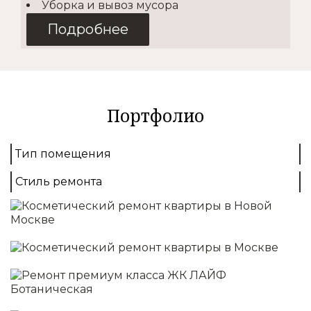
Уборка и вывоз мусора
Подробнее
Косметический
2
от 1500 руб./м
Портфолио
Покупка материалов
Доставка
Тип помещения
Демонтаж
Выравнивание стен
Стиль ремонта
Монтаж полов
Отделка стен/потолков
Установка освещения
Подробнее
Капитальный
2
от 4000 руб./м