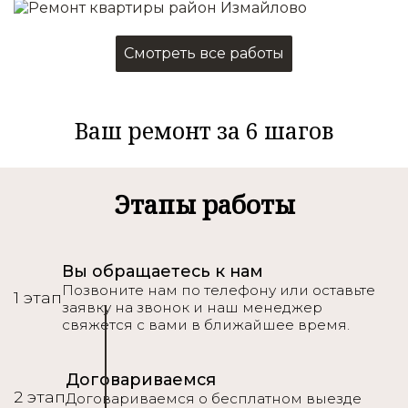
Все что в косметическом
Смотреть все работы
+
Перепланировка помещений
Электромонтажные работы
Ваш ремонт за 6 шагов
Монтаж окон и дверей
Сантехника
Монтаж напольного покрытия
Подробнее
Этапы работы
Вы обращаетесь к нам
Позвоните нам по телефону или оставьте
1 этап
заявку на звонок и наш менеджер
свяжется с вами в ближайшее время.
Договариваемся
2 этап
Договариваемся о бесплатном выезде