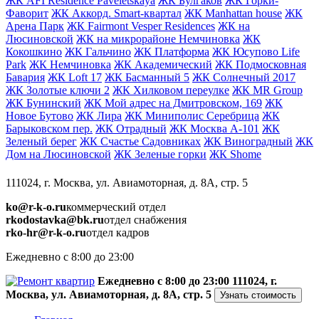
ЖК AFI Residence Paveletskaya
ЖК Булгаков
ЖК Горки-
Фаворит
ЖК Аккорд. Smart-квартал
ЖК Manhattan house
ЖК
Арена Парк
ЖК Fairmont Vesper Residences
ЖК на
Люсиновской
ЖК на микрорайоне Немчиновка
ЖК
Кокошкино
ЖК Гальчино
ЖК Платформа
ЖК Юсупово Life
Park
ЖК Немчиновка
ЖК Академический
ЖК Подмосковная
Бавария
ЖК Loft 17
ЖК Басманный 5
ЖК Солнечный 2017
ЖК Золотые ключи 2
ЖК Хилковом переулке
ЖК MR Group
ЖК Бунинский
ЖК Мой адрес на Дмитровском, 169
ЖК
Новое Бутово
ЖК Лира
ЖК Миниполис Серебрица
ЖК
Барыковском пер.
ЖК Отрадный
ЖК Москва А-101
ЖК
Зеленый берег
ЖК Счастье Садовниках
ЖК Виноградный
ЖК
Дом на Люсиновской
ЖК Зеленые горки
ЖК Shome
111024, г. Москва, ул. Авиамоторная, д. 8А, стр. 5
ko@r-k-o.ru
коммерческий отдел
rkodostavka@bk.ru
отдел снабжения
rko-hr@r-k-o.ru
отдел кадров
Ежедневно с 8:00 до 23:00
Ежедневно с 8:00 до 23:00
111024, г.
Москва, ул. Авиамоторная, д. 8А, стр. 5
Узнать стоимость