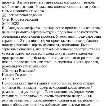
проекта. В итоге результат превзошел ожидания – ремонт
вообще не выглядит бюджетно, вполне качественная работа,
хоть и «эконом»-сегмента.
Олег Кировоградский
04.09.2022
В «Академия комфорта» прежде всего привлекли адекватные
цены на ремонт квартиры-студии под ключ и возможность
оплачивать после сдачи проекта. У компании предусмотрена
гарантия – 2 года после сдачи проекта, что также добавило в
пользу решения выбрать именно эту компанию. Были
серьезные опасения, что в таком маленьком пространстве не
удастся грамотно развести электрику в таком маленьком
пространстве, но ребята на опыте, расположили розетки где
нужно, проводка вся качественно спрятана. Очень доволен,
рекомендую эту компанию!
Никита Рязанский
09.09.2022
Приобрел квартиру-студию в новостройке, после старых
жильцов была задача – сделать хороший косметический
ремонт по разумной цене. В «Академия комфорта» меня
услышали, и предложили очень приятную цену в 2 500
рублей за кв. метр. Качественно уложили плитку, поклеили
новые обои, светильника, добавили две розетки возле