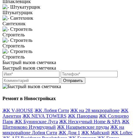
Шпаклевщик
Штукатурщик
Сантехник
Строитель
Строитель
Строитель
Быстрый вызов сметчика
Быстрый вызов сметчика
Отправить
Ремонт в Новостройках
ЖК V-HOUSE
ЖК Лобня Сити
ЖК на 28 микрорайоне
ЖК
Авентин
ЖК NEVA TOWERS
ЖК Панорама
ЖК Солнцево
Парк
ЖК Бунинские Луга
ЖК Нескучный Home & SPA
ЖК
Щитниково Изумрудный
ЖК Назарьевские пруды
ЖК на
микрорайоне Лобня Сити
ЖК Дом 1
ЖК Майский
ЖК Loftec