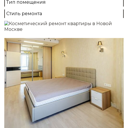
Тип помещения
Демонтаж
Выравнивание стен
Стиль ремонта
Монтаж полов
Отделка стен/потолков
Установка освещения
Подробнее
Капитальный
2
от 4000 руб./м
Все что в косметическом
+
Перепланировка помещений
Электромонтажные работы
Монтаж окон и дверей
Сантехника
Монтаж напольного покрытия