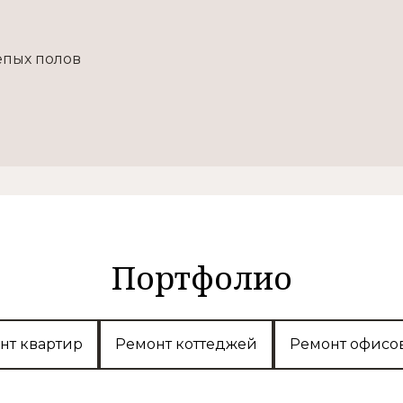
епых полов
Портфолио
нт квартир
Ремонт коттеджей
Ремонт офисо