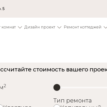
. 5
 комнат
Дизайн проект
Ремонт коттеджей
ртиры в ЖК Молоде
ссчитайте стоимость вашего прое
2
м
Тип ремонта