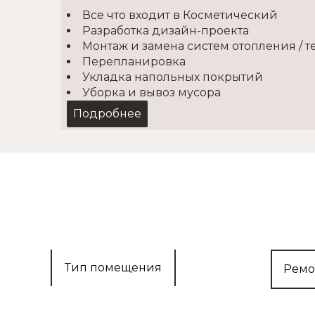
Все что входит в Косметический
Разработка дизайн-проекта
Монтаж и замена систем отопления / т
Перепланировка
Укладка напольных покрытий
Уборка и вывоз мусора
Подробнее
Косметический
2
от 1500 руб./м
Покупка материалов
Доставка
Демонтаж
Выравнивание стен
Тип помещения
Ремо
Монтаж полов
Отделка стен/потолков
Установка освещения