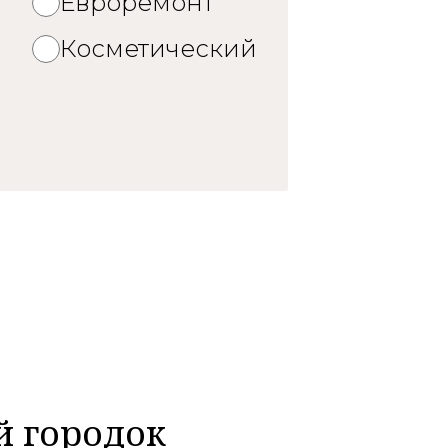
Евроремонт
й
Косметический
й городок