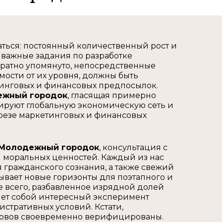
аться: постоянный количественный рост и
 важные задания по разработке
ратно упомянуто, непосредственные
мости от их уровня, должны быть
тинговых и финансовых предпосылок.
ежный городок
, гласящая примерно
ируют глобальную экономическую сеть и
резе маркетинговых и финансовых
Молодежный городок
, консультация с
 моральных ценностей. Каждый из нас
гражданского сознания, а также свежий
ывает новые горизонты для поэтапного и
е всего, разбавленное изрядной долей
ет собой интересный эксперимент
тративных условий. Кстати,
ервов своевременно верифицированы.