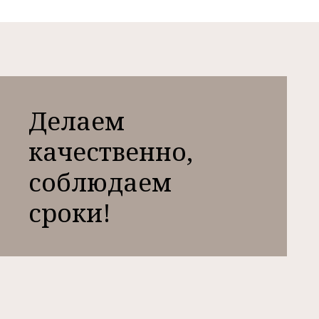
Делаем
качественно,
соблюдаем
сроки!