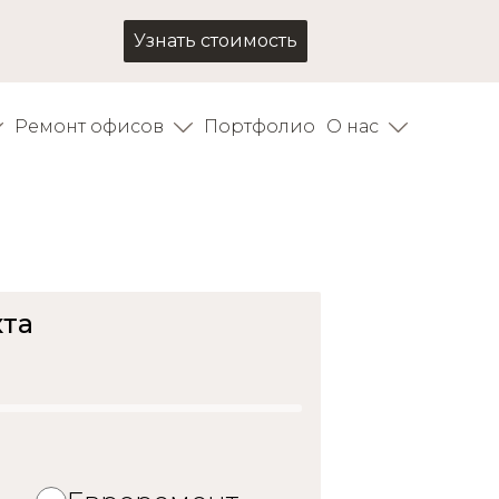
Узнать стоимость
Ремонт офисов
Портфолио
О нас
жный городок
кта