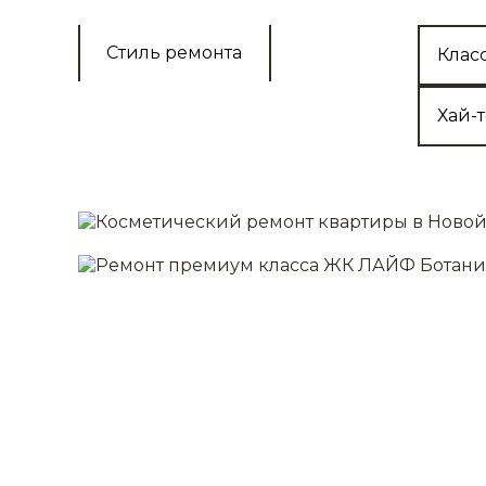
Подробнее
Стиль ремонта
Клас
Капитальный
2
от 4000 руб./м
Хай-
Все что в косметическом
+
Перепланировка помещений
Электромонтажные работы
Монтаж окон и дверей
Сантехника
Монтаж напольного покрытия
Подробнее