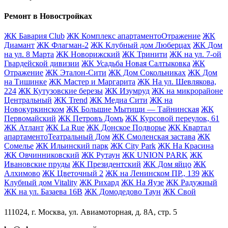
Ремонт в Новостройках
ЖК Бавария Club
ЖК Комплекс апартаментоОтражение
ЖК
Диамант
ЖК Флагман-2
ЖК Клубный дом Люберцах
ЖК Дом
на ул. 8 Марта
ЖК Новорижский
ЖК Тринити
ЖК на ул. 7-ой
Гвардейской дивизии
ЖК Усадьба Новая Салтыковка
ЖК
Отражение
ЖК Эталон-Сити
ЖК Дом Сокольниках
ЖК Дом
на Тишинке
ЖК Мастер и Маргарита
ЖК На ул. Шевлякова,
224
ЖК Кутузовские березы
ЖК Изумруд
ЖК на микрорайоне
Центральный
ЖК Trend
ЖК Медиа Сити
ЖК на
Новокуркинском
ЖК Большие Мытищи — Тайнинская
ЖК
Первомайский
ЖК Петровъ Домъ
ЖК Курсовой переулок, 61
ЖК Атлант
ЖК La Rue
ЖК Донское Подворье
ЖК Квартал
апартаментоТеатральный Дом
ЖК Смоленская застава
ЖК
Сомелье
ЖК Ильинский парк
ЖК City Park
ЖК На Красина
ЖК Овчинниковский
ЖК Рутаун
ЖК UNION PARK
ЖК
Ивановские пруды
ЖК Президентский
ЖК Дом яйцо
ЖК
Алхимово
ЖК Цветочный 2
ЖК на Ленинском ПР., 139
ЖК
Клубный дом Vitality
ЖК Рихард
ЖК На Яузе
ЖК Радужный
ЖК на ул. Базаева 16В
ЖК Домодедово Таун
ЖК Свой
111024, г. Москва, ул. Авиамоторная, д. 8А, стр. 5