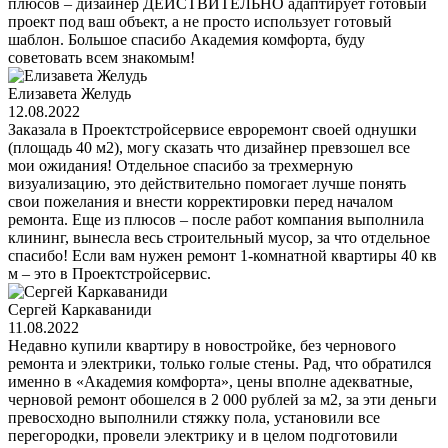
плюсов – дизайнер ДЕЙСТВИТЕЛЬНО адаптирует готовый
проект под ваш объект, а не просто использует готовый
шаблон. Большое спасибо Академия комфорта, буду
советовать всем знакомым!
Елизавета Желудь
12.08.2022
Заказала в Проектстройсервисе евроремонт своей однушки
(площадь 40 м2), могу сказать что дизайнер превзошел все
мои ожидания! Отдельное спасибо за трехмерную
визуализацию, это действительно помогает лучше понять
свои пожелания и внести корректировки перед началом
ремонта. Еще из плюсов – после работ компания выполнила
клининг, вынесла весь строительный мусор, за что отдельное
спасибо! Если вам нужен ремонт 1-комнатной квартиры 40 кв
м – это в Проектстройсервис.
Сергей Каркаваниди
11.08.2022
Недавно купили квартиру в новостройке, без чернового
ремонта и электрики, только голые стены. Рад, что обратился
именно в «Академия комфорта», цены вполне адекватные,
черновой ремонт обошелся в 2 000 рублей за м2, за эти деньги
превосходно выполнили стяжку пола, установили все
перегородки, провели электрику и в целом подготовили