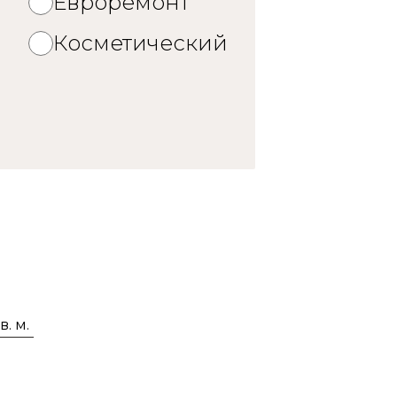
Евроремонт
й
Косметический
. м.