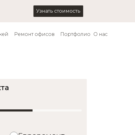
Узнать стоимость
жей
Ремонт офисов
Портфолио
О нас
 м.
кта