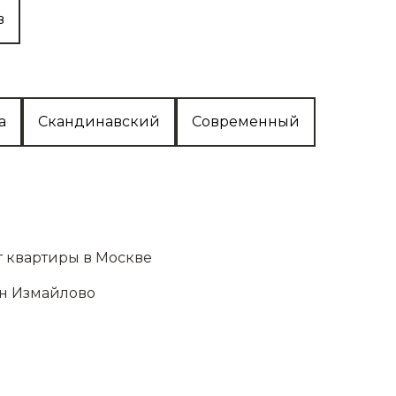
аботы
в
ей
покрытия
а
Скандинавский
Современный