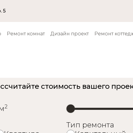
. 5
р
Ремонт комнат
Дизайн проект
Ремонт коттед
монт квартиры 42 кв.
ссчитайте стоимость вашего прое
2
м
Тип ремонта