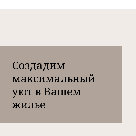
Создадим
максимальный
уют в Вашем
жилье