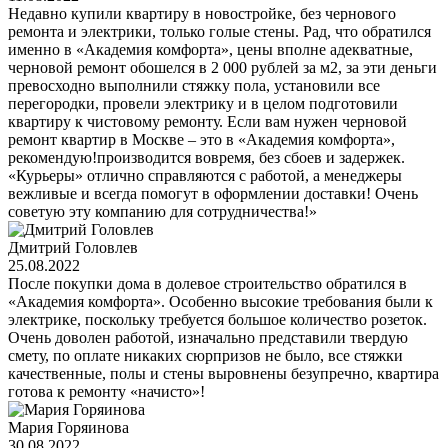
Недавно купили квартиру в новостройке, без чернового
ремонта и электрики, только голые стены. Рад, что обратился
именно в «Академия комфорта», цены вполне адекватные,
черновой ремонт обошелся в 2 000 рублей за м2, за эти деньги
превосходно выполнили стяжку пола, установили все
перегородки, провели электрику и в целом подготовили
квартиру к чистовому ремонту. Если вам нужен черновой
ремонт квартир в Москве – это в «Академия комфорта»,
рекомендую!производится вовремя, без сбоев и задержек.
«Курьеры» отлично справляются с работой, а менеджеры
вежливые и всегда помогут в оформлении доставки! Очень
советую эту компанию для сотрудничества!»
Дмитрий Головлев
25.08.2022
После покупки дома в долевое строительство обратился в
«Академия комфорта». Особенно высокие требования были к
электрике, поскольку требуется большое количество розеток.
Очень доволен работой, изначально представили твердую
смету, по оплате никаких сюрпризов не было, все стяжки
качественные, полы и стены выровнены безупречно, квартира
готова к ремонту «начисто»!
Мария Горяинова
30.08.2022