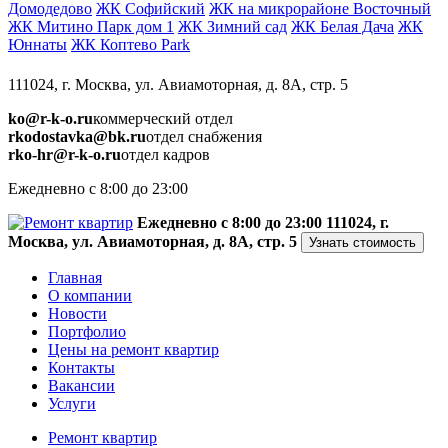
Домодедово
ЖК Софийский
ЖК на микрорайоне Восточный
ЖК Митино Парк дом 1
ЖК Зимний сад
ЖК Белая Дача
ЖК
Юннаты
ЖК Коптево Park
111024, г. Москва, ул. Авиамоторная, д. 8А, стр. 5
ko@r-k-o.ru
коммерческий отдел
rkodostavka@bk.ru
отдел снабжения
rko-hr@r-k-o.ru
отдел кадров
Ежедневно с 8:00 до 23:00
Ежедневно с 8:00 до 23:00
111024, г.
Москва, ул. Авиамоторная, д. 8А, стр. 5
Узнать стоимость
Главная
О компании
Новости
Портфолио
Цены на ремонт квартир
Контакты
Вакансии
Услуги
Ремонт квартир