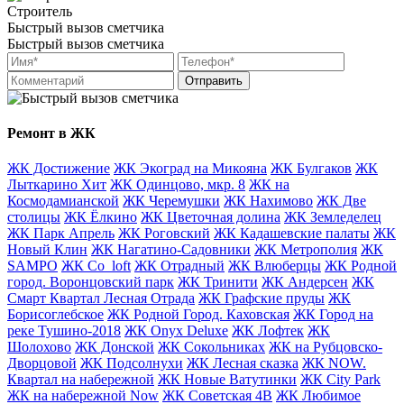
Строитель
Быстрый вызов сметчика
Быстрый вызов сметчика
Отправить
Ремонт в ЖК
ЖК Достижение
ЖК Экоград на Микояна
ЖК Булгаков
ЖК
Лыткарино Хит
ЖК Одинцово, мкр. 8
ЖК на
Космодамианской
ЖК Черемушки
ЖК Нахимово
ЖК Две
столицы
ЖК Ёлкино
ЖК Цветочная долина
ЖК Земледелец
ЖК Парк Апрель
ЖК Роговский
ЖК Кадашевские палаты
ЖК
Новый Клин
ЖК Нагатино-Садовники
ЖК Метрополия
ЖК
SAMPO
ЖК Co_loft
ЖК Отрадный
ЖК Влюберцы
ЖК Родной
город. Воронцовский парк
ЖК Тринити
ЖК Андерсен
ЖК
Смарт Квартал Лесная Отрада
ЖК Графские пруды
ЖК
Борисоглебское
ЖК Родной Город. Каховская
ЖК Город на
реке Тушино-2018
ЖК Onyx Deluxe
ЖК Лофтек
ЖК
Шолохово
ЖК Донской
ЖК Сокольниках
ЖК на Рубцовско-
Дворцовой
ЖК Подсолнухи
ЖК Лесная сказка
ЖК NOW.
Квартал на набережной
ЖК Новые Ватутинки
ЖК City Park
ЖК на набережной Now
ЖК Советская 4В
ЖК Любимое