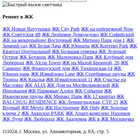
Ремонт в ЖК
ЖК Новые Ватутинки
ЖК City Park
ЖК на набережной Now
ЖК Советская 4В
ЖК Любимое Домодедово
ЖК Софийский
ЖК на микрорайоне Восточный
ЖК Митино Парк дом 1
ЖК
Зимний сад
ЖК Белая Дача
ЖК Юннаты
ЖК Коптево Park
ЖК
Квартал Центральный
ЖК Большая семерка
ЖК Зеленый
Остров
ЖК Ботаник
ЖК Малиновка-Парк
ЖК Клубный дом
Люберцах
ЖК Alcon Tower
ЖК на Малой Бронной, 26
ЖК
Саввино
ЖК Французский дом
ЖК Тихвинская-14
ЖК
Юнион парк
ЖК Измайлово Lane
ЖК Серебряные пруды
ЖК
Троица
ЖК Крылья
ЖК Измайловский 11
ЖК Счастье на
Масловке
ЖК ALIA
ЖК Дом на Мосфильмовской
ЖК
Инновация
ЖК Парковые Аллеи
ЖК Событие
ЖК
Ивановские пруды
ЖК Миракс Парк
ЖК 12 квартал
ЖК
BALCHUG RESIDENCE
ЖК Ленинградская, СТР. 21
ЖК
Водный
ЖК Мечта
ЖК Настроение
ЖК Only
ЖК Золотые
ключи 2
ЖК Аквилон PARK
ЖК Апарт-комплекс Нахимов
ЖК Лучи
ЖК Люберцах
ЖК Академик
ЖК в ЖК Москвичка
111024, г. Москва, ул. Авиамоторная, д. 8А, стр. 5