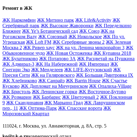
Ремонт в ЖК
ЖК Наркомфин
ЖК Митино парк
ЖК Life&Activity
ЖК
Серебряный парк
ЖК Высокие Жаворонки
ЖК Переделкино
Ближнее
ЖК Ye’s Ботанический сад
ЖК Союз
ЖК на
Рогожском Валу
ЖК Союзный
ЖК Никольское
ЖК По ул.
Угрешская
ЖК Loft FM
ЖК Серебряные звоны 2
ЖК Зеленая
Москва 2
ЖК Ривер хаус
ЖК на ул. Ленина микрорайон 3
ЖК
Обыкновенное чудо
ЖК Новая Остоженка
ЖК Купавна 2018
ЖК Булатниково
ЖК Потапово 3А
ЖК Расцветай на Пушкина
ЖК Адмирал-3
ЖК На Набережной
ЖК Империал
ЖК
Снегири Эко
ЖК Менделеев
ЖК LIFE-Кутузовский
ЖК
Пресня Сити
ЖК на Гиляровского
ЖК Большая Дмитровка IX
ЖК Хлебниково
ЖК Санрайз
ЖК Barrin House
ЖК Счастье
Кусково
ЖК Дипломат на Мичуринском
ЖК Опалиха-Village
ЖК Бристоль
ЖК Ленинские горки
ЖК Восточное-Бутово
ЖК Розмарин
ЖК Барбарис
ЖК Цветочный 2
ЖК Поклонная
9
ЖК Скандинавия
ЖК Марьино Град
ЖК Лаврушинском
пер., 11
ЖК Оптима-Парк
ЖК Спасские ворота
ЖК
Морозовский Квартал
111024, г. Москва, ул. Авиамоторная, д. 8А, стр. 5
ko@r-k-o.ru
коммерческий отдел