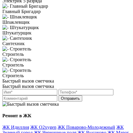
Электрик 5 разряда
Главный Бригадир
Шпаклевщик
Штукатурщик
Сантехник
Строитель
Строитель
Строитель
Быстрый вызов сметчика
Быстрый вызов сметчика
Отправить
Ремонт в ЖК
ЖК Идиллия
ЖК O2xygen
ЖК Поварово-Молодежный
ЖК
Зеленый город
ЖК Черничные поля
ЖК Высоково
ЖК Manor