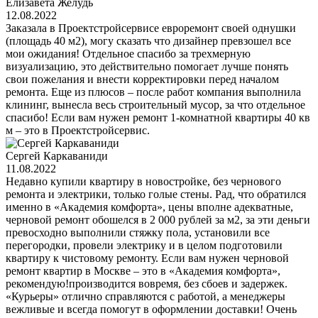
Елизавета Желудь
12.08.2022
Заказала в Проектстройсервисе евроремонт своей однушки
(площадь 40 м2), могу сказать что дизайнер превзошел все
мои ожидания! Отдельное спасибо за трехмерную
визуализацию, это действительно помогает лучше понять
свои пожелания и внести корректировки перед началом
ремонта. Еще из плюсов – после работ компания выполнила
клининг, вынесла весь строительный мусор, за что отдельное
спасибо! Если вам нужен ремонт 1-комнатной квартиры 40 кв
м – это в Проектстройсервис.
Сергей Каркаваниди
11.08.2022
Недавно купили квартиру в новостройке, без чернового
ремонта и электрики, только голые стены. Рад, что обратился
именно в «Академия комфорта», цены вполне адекватные,
черновой ремонт обошелся в 2 000 рублей за м2, за эти деньги
превосходно выполнили стяжку пола, установили все
перегородки, провели электрику и в целом подготовили
квартиру к чистовому ремонту. Если вам нужен черновой
ремонт квартир в Москве – это в «Академия комфорта»,
рекомендую!производится вовремя, без сбоев и задержек.
«Курьеры» отлично справляются с работой, а менеджеры
вежливые и всегда помогут в оформлении доставки! Очень