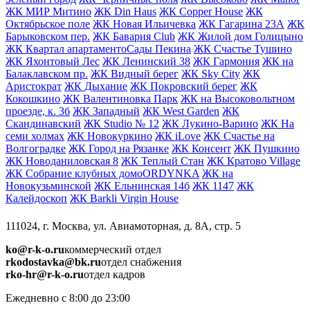
ЖК МИР Митино
ЖК Din Haus
ЖК Copper House
ЖК
Октябрьское поле
ЖК Новая Ильичевка
ЖК Гагарина 23А
ЖК
Барыковском пер.
ЖК Бавария Club
ЖК Жилой дом Голицыно
ЖК Квартал апартаментоСады Пекина
ЖК Счастье Тушино
ЖК Яхонтовый Лес
ЖК Ленинский 38
ЖК Гармония
ЖК на
Балаклавском пр.
ЖК Видный берег
ЖК Sky City
ЖК
Аристократ
ЖК Дыхание
ЖК Покровский берег
ЖК
Кокошкино
ЖК Валентиновка Парк
ЖК на Высоковольтном
проезде, к. 3б
ЖК Западный
ЖК West Garden
ЖК
Скандинавский
ЖК Studio № 12
ЖК Лукино-Варино
ЖК На
семи холмах
ЖК Новокуркино
ЖК iLove
ЖК Счастье на
Волгоградке
ЖК Город на Рязанке
ЖК Консент
ЖК Пушкино
ЖК Новоданиловская 8
ЖК Теплый Стан
ЖК Кратово Village
ЖК Собрание клубных домоORDYNKA
ЖК на
Новокузьминской
ЖК Ельнинская 14б
ЖК 1147
ЖК
Калейдоскоп
ЖК Barkli Virgin House
111024, г. Москва, ул. Авиамоторная, д. 8А, стр. 5
ko@r-k-o.ru
коммерческий отдел
rkodostavka@bk.ru
отдел снабжения
rko-hr@r-k-o.ru
отдел кадров
Ежедневно с 8:00 до 23:00