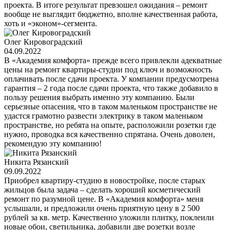
проекта. В итоге результат превзошел ожидания – ремонт
вообще не выглядит бюджетно, вполне качественная работа,
хоть и «эконом»-сегмента.
Олег Кировоградский
04.09.2022
В «Академия комфорта» прежде всего привлекли адекватные
цены на ремонт квартиры-студии под ключ и возможность
оплачивать после сдачи проекта. У компании предусмотрена
гарантия – 2 года после сдачи проекта, что также добавило в
пользу решения выбрать именно эту компанию. Были
серьезные опасения, что в таком маленьком пространстве не
удастся грамотно развести электрику в таком маленьком
пространстве, но ребята на опыте, расположили розетки где
нужно, проводка вся качественно спрятана. Очень доволен,
рекомендую эту компанию!
Никита Рязанский
09.09.2022
Приобрел квартиру-студию в новостройке, после старых
жильцов была задача – сделать хороший косметический
ремонт по разумной цене. В «Академия комфорта» меня
услышали, и предложили очень приятную цену в 2 500
рублей за кв. метр. Качественно уложили плитку, поклеили
новые обои, светильника, добавили две розетки возле