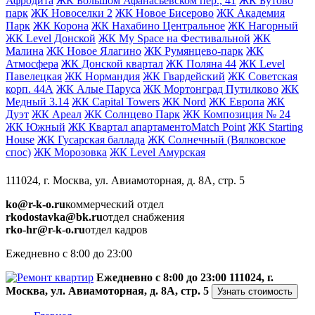
Афродита
ЖК Большом Афанасьевском пер., 41
ЖК Бутово
парк
ЖК Новоселки 2
ЖК Новое Бисерово
ЖК Академия
Парк
ЖК Корона
ЖК Нахабино Центральное
ЖК Нагорный
ЖК Level Донской
ЖК My Space на Фестивальной
ЖК
Малина
ЖК Новое Ялагино
ЖК Румянцево-парк
ЖК
Атмосфера
ЖК Донской квартал
ЖК Поляна 44
ЖК Level
Павелецкая
ЖК Нормандия
ЖК Гвардейский
ЖК Советская
корп. 44А
ЖК Алые Паруса
ЖК Мортонград Путилково
ЖК
Медный 3.14
ЖК Capital Towers
ЖК Nord
ЖК Европа
ЖК
Дуэт
ЖК Ареал
ЖК Солнцево Парк
ЖК Композиция № 24
ЖК Южный
ЖК Квартал апартаментоMatch Point
ЖК Starting
House
ЖК Гусарская баллада
ЖК Солнечный (Вялковское
спос)
ЖК Морозовка
ЖК Level Амурская
111024, г. Москва, ул. Авиамоторная, д. 8А, стр. 5
ko@r-k-o.ru
коммерческий отдел
rkodostavka@bk.ru
отдел снабжения
rko-hr@r-k-o.ru
отдел кадров
Ежедневно с 8:00 до 23:00
Ежедневно с 8:00 до 23:00
111024, г.
Москва, ул. Авиамоторная, д. 8А, стр. 5
Узнать стоимость