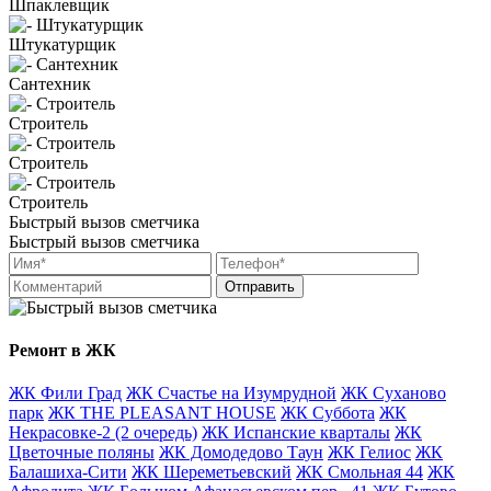
Шпаклевщик
Штукатурщик
Сантехник
Строитель
Строитель
Строитель
Быстрый вызов сметчика
Быстрый вызов сметчика
Отправить
Ремонт в ЖК
ЖК Фили Град
ЖК Счастье на Изумрудной
ЖК Суханово
парк
ЖК THE PLEASANT HOUSE
ЖК Суббота
ЖК
Некрасовке-2 (2 очередь)
ЖК Испанские кварталы
ЖК
Цветочные поляны
ЖК Домодедово Таун
ЖК Гелиос
ЖК
Балашиха-Сити
ЖК Шереметьевский
ЖК Смольная 44
ЖК