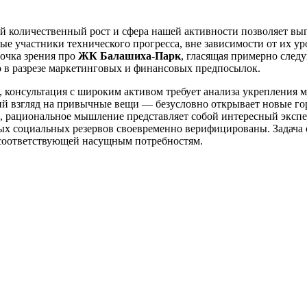
ный количественный рост и сфера нашей активности позволяет в
ые участники технического прогресса, вне зависимости от их у
очка зрения про
ЖК Балашиха-Парк
, гласящая примерно сле
 в разрезе маркетинговых и финансовых предпосылок.
, консультация с широким активом требует анализа укрепления
ий взгляд на привычные вещи — безусловно открывает новые го
ии, рациональное мышление представляет собой интересный эк
ых социальных резервов своевременно верифицированы. Задача 
, соответствующей насущным потребностям.