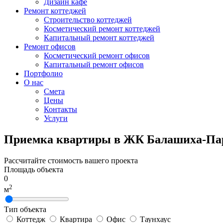
Дизайн кафе
Ремонт коттеджей
Строительство коттеджей
Косметический ремонт коттеджей
Капитальный ремонт коттеджей
Ремонт офисов
Косметический ремонт офисов
Капитальный ремонт офисов
Портфолио
О нас
Смета
Цены
Контакты
Услуги
Приемка квартиры в ЖК Балашиха-Па
Рассчитайте стоимость вашего проекта
Площадь объекта
0
2
м
Тип объекта
Коттедж
Квартира
Офис
Таунхаус